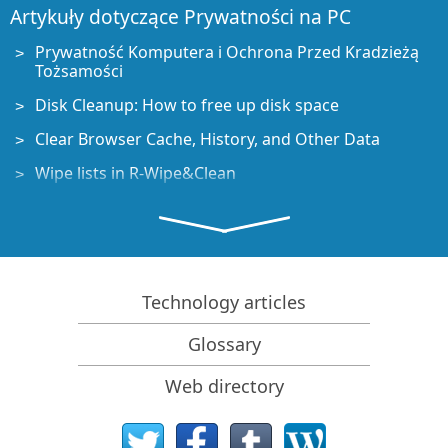
Artykuły dotyczące Prywatności na PC
Prywatność Komputera i Ochrona Przed Kradzieżą
Tożsamości
Disk Cleanup: How to free up disk space
Clear Browser Cache, History, and Other Data
Wipe lists in R-Wipe&Clean
SSD Storage Devices and Computer Privacy
Artykuły Dotyczące Odzyskiwania Danych
Poradnik odzyskiwania danych
Technology articles
Oprogramowanie do odzyskiwania plików. Dlaczego
R-Studio?
Glossary
R-Studio dla Technik Śledczych i Firm Zajmujących się
Odzyskiwaniem Danych
Web directory
R-STUDIO Review on TopTenReviews