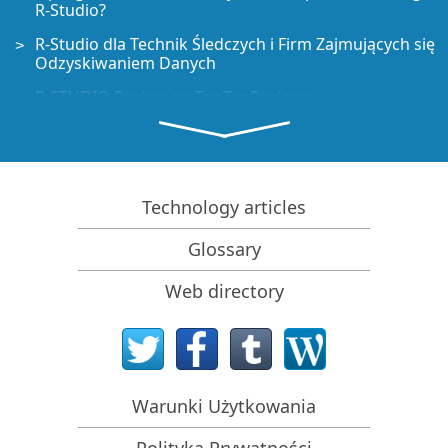
R-Studio?
R-Studio dla Technik Śledczych i Firm Zajmujących się
Odzyskiwaniem Danych
R-STUDIO Review on TopTenReviews
Sposób odzyskiwania plików dla dysków SSD i innych
urządzeń obsługujących polecenie TRIM/UNMAP
Jak odzyskać dane z urządzeń NVMe
Technology articles
Przewidywanie pomyślności dla typowych
przypadków odzyskiwania danych
Glossary
Odzyskiwanie Nadpisanych Danych
Web directory
Emergency File Recovery Using R-Studio Emergency
Prezentacja Odzyskiwania RAID
R-Studio: Odzyskiwanie danych z niedziałającego
komputera
Warunki Użytkowania
Odzyskiwanie Plików z Komputera, Który Się Nie
Uruchamia