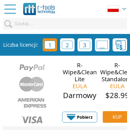
1
2
3
Liczba licencji:
R-
R-
Wipe&Clean
Wipe&Cle
Lite
Standalon
EULA
EULA
Darmowy
$28.99
Pobierz