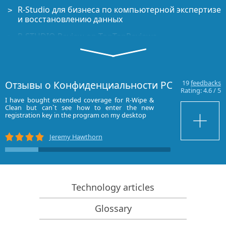
R-Studio для бизнеса по компьютерной экспертизе
и восстановлению данных
R-STUDIO Review on TopTenReviews
Особенности восстановления файлов с устройств
SSD и других устройств, поддерживающих
команду TRIM/UNMAP
Отзывы о Конфиденциальности PC
19
feedbacks
Как восстановить данные с устройств NVMe
Rating:
4.6
/
5
I have bought extended coverage for R-Wipe &
Assuming 5 is th
Оценки успешности восстановления данных для
Clean but can`t see how to enter the new
is fabulous. The n
registration key in the program on my desktop
to navigate, and 
типичных случаев
Tools!
Восстановление Перезаписанных данных
Jeremy Hawthorn
Восстановление Данных При Помощи R-Studio
Emergency
Пример Восстановления RAID
Technology articles
R-Studio: Восстановление данных с
неработающего компьютера
Glossary
Восстановление Файлов с Незагружающегося