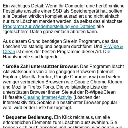
Ein wichtiges Detail: Wenn Ihr Computer eine herkömmliche
Festplatte anstelle einer SSD als Speichergerät hat, sollten
alle Dateien wirklich komplett ausradiert und nicht einfach
nur zum Löschen markiert werden, da selbst das einfachste
Programm zur Wiederherstellung von Dateien
alle
"gelöschten" Daten ganz einfach abrufen kann.
Aus diesem Grund benötigen Sie ein Programm, das das
Löschen vollständig und bequem durchführt. Und
R-Wipe &
Clean
ist eines der besten Programme dieser Art. Die
Hauptvorteile sind folgende:
* Große Zahl unterstützter Browser.
Das Programm löscht
Aktivitätsspuren von allen gängigen Browsern (Internet
Explorer, Mozilla Firefox, Google Chrome usw.) und vielen
weniger verbreiteten Browsern wie Google Chrome Klonen
und Mozilla Firefox Forks. Die vollständige Liste der
unterstützten Browser finden Sie auf der R-Wipe&Clean
Hilfeseite
Clearing Internet Activity
(Löschen der
Internetaktivität). Sobald ein bestimmter Browser populär
wird, wird er der Liste hinzugefügt.
* Bequeme Bedienung.
Ein Klick reicht aus, um alle
erforderlichen Elemente zum Löschen auszuwählen. Sie
können sich auch ansehen und bestimmen, was genau Sie