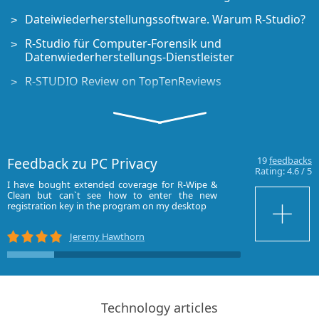
Dateiwiederherstellungssoftware. Warum R-Studio?
R-Studio für Computer-Forensik und
Datenwiederherstellungs-Dienstleister
R-STUDIO Review on TopTenReviews
Besonderheiten der Dateiwiederherstellung für SSD-
Geräte
Wiederherstellen von Daten von NVMe-Geräten
Feedback zu PC Privacy
19
feedbacks
Vorab-Einschätzung der Erfolgsaussichten bei
Rating:
4.6
/
5
typischen Datenwiederherstellungsfällen
I have bought extended coverage for R-Wipe &
Assuming 5 is th
Clean but can`t see how to enter the new
is fabulous. The n
Wiederherstellung überschriebener Daten
registration key in the program on my desktop
to navigate, and 
Tools!
Notfall-Dateiwiederherstellung mit R-Studio
Jeremy Hawthorn
Emergency
Darstellung der RAID-Wiederherstellung
R-Studio: Datenwiederherstellung von einem nicht
funktionsfähigen Computer
Technology articles