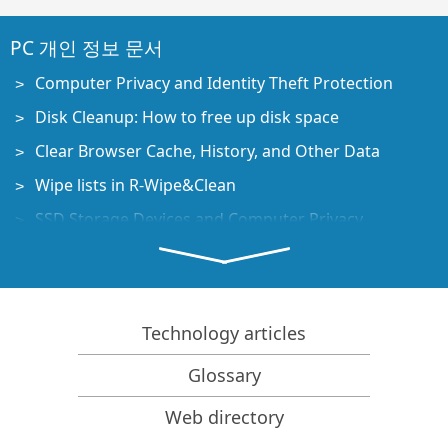
PC 개인 정보 문서
Computer Privacy and Identity Theft Protection
Disk Cleanup: How to free up disk space
Clear Browser Cache, History, and Other Data
Wipe lists in R-Wipe&Clean
SSD Storage Devices and Computer Privacy
데이터 복구 문서
Data Recovery Guide
파일 복구 소프트웨어. 왜 R-Studio인가?
Technology articles
포렌식 및 데이터 복구 비즈니스를 위한 R-Studio
Glossary
R-STUDIO Review on TopTenReviews
Web directory
TRIM/UNMAP 명령을 지원하는 SSD 및 기타 장치에 대한
파일 복구 세부 사항